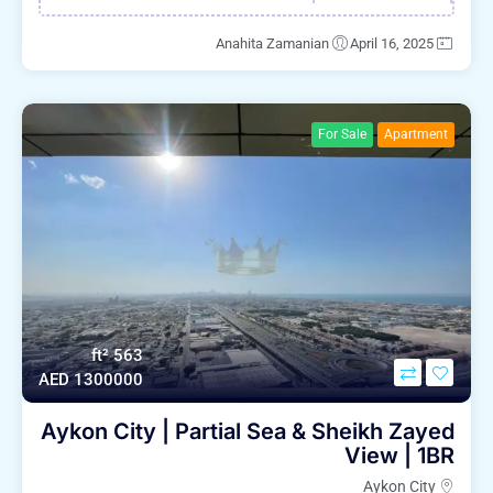
Anahita Zamanian
April 16, 2025
For Sale
Apartment
563 ft²
AED 1300000
Aykon City | Partial Sea & Sheikh Zayed
View | 1BR
Aykon City