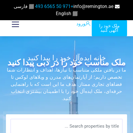
info@remington.ae
+971 50 6565 493
فارسی
English
ورود
ملک خود را
آگهی کنید
خانه ایده‌آل خود را پیدا کنید
ملک مناسب خود را در دبی پیدا کنید
ما در یافتن ملکی متناسب با نیازها، اهداف و انتظارات شما
تخصص داریم؛ از آپارتمان‌های مدرن و ویلاهای لوکس تا
فضاهای تجاری ممتاز. هدف ما این است که با راهنمایی
حرفه‌ای، ملک ایده‌آل خود را با اطمینان بیشتری انتخاب
کنید.