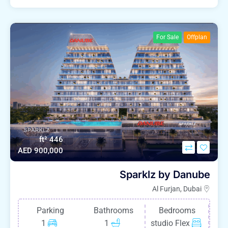
For Sale
Offplan
446 ft²
AED 900,000
Sparklz by Danube
Al Furjan, Dubai
Parking
Bathrooms
Bedrooms
1
1
studio Flex