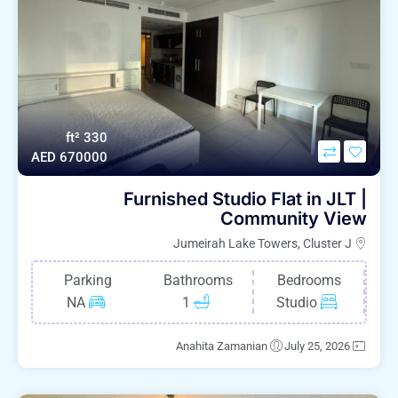
330 ft²
AED 670000
Furnished Studio Flat in JLT |
Community View
Jumeirah Lake Towers, Cluster J
Parking
Bathrooms
Bedrooms
NA
1
Studio
Anahita Zamanian
July 25, 2026