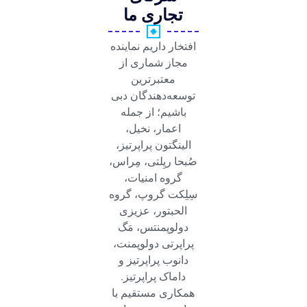
تجاری ما
افتخار داریم نماینده
مجاز شماری از
معتبرترین
توسعه‌دهندگان دبی
باشیم؛ از جمله
اعمار، نخیل،
الینگتون پراپرتیز،
صُبحا ریِلتی، مِراس،
گروه امنیات،
سِلِکت گروپ، گروه
الحبتور، عزیزی
دولوپمنتس، مَگ
پراپرتی دولوپمنت،
دانوب پراپرتیز و
داماک پراپرتیز.
همکاری مستقیم با