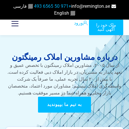
info@remington.ae
+971 50 6565 493
فارسی
English
ورود
ملک خود را
آگهی کنید
درباره مشاورین املاک رمینگتون
از سال ۲۰۰۵، مشاورین املاک رمینگتون با تخصص عمیق و
تعهد پایدار به مشتریان، در بازار املاک دبی فعالیت کرده است.
با بیش از ۲۰ سال تجربه عملی، ما صرفاً یک شرکت
واسطه‌گری املاک نیستیم؛ مشاوران مورد اعتماد، متخصصان
بازار محلی و همراه شما در مسیر موفقیت هستیم.
به تیم ما بپیوندید