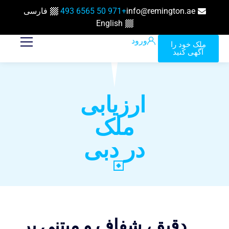
info@remington.ae
+971 50 6565 493
فارسی
English
ورود
ملک خود را
آگهی کنید
ارزیابی
ملک
در دبی
دقیق، شفاف و مبتنی بر