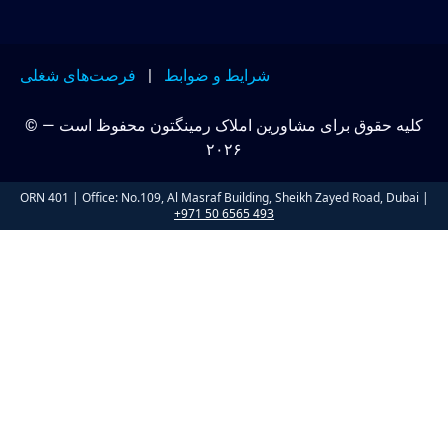
شرایط و ضوابط
|
فرصت‌های شغلی
لیه حقوق برای مشاورین املاک رمینگتون محفوظ است — ©
۲۰۲۶
ORN 401 | Office: No.109, Al Masraf Building, Sheikh Zayed Road, Dubai
+971 50 6565 493